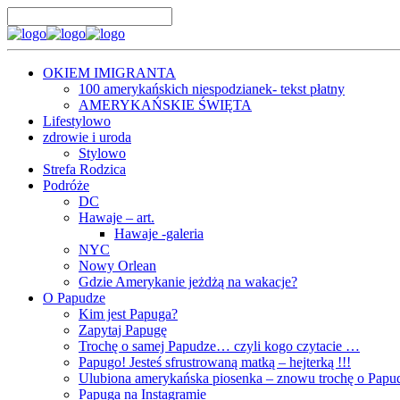
OKIEM IMIGRANTA
100 amerykańskich niespodzianek- tekst płatny
AMERYKAŃSKIE ŚWIĘTA
Lifestylowo
zdrowie i uroda
Stylowo
Strefa Rodzica
Podróże
DC
Hawaje – art.
Hawaje -galeria
NYC
Nowy Orlean
Gdzie Amerykanie jeżdżą na wakacje?
O Papudze
Kim jest Papuga?
Zapytaj Papugę
Trochę o samej Papudze… czyli kogo czytacie …
Papugo! Jesteś sfrustrowaną matką – hejterką !!!
Ulubiona amerykańska piosenka – znowu trochę o Papu
Papuga na Instagramie