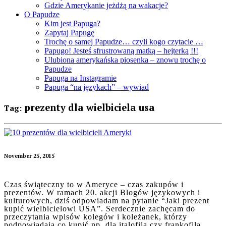
Gdzie Amerykanie jeżdżą na wakacje?
O Papudze
Kim jest Papuga?
Zapytaj Papugę
Trochę o samej Papudze… czyli kogo czytacie …
Papugo! Jesteś sfrustrowaną matką – hejterką !!!
Ulubiona amerykańska piosenka – znowu trochę o
Papudze
Papuga na Instagramie
Papuga “na językach” – wywiad
prezenty dla wielbiciela usa
Tag:
November 25, 2015
Czas świąteczny to w Ameryce – czas zakupów i
prezentów. W ramach 20. akcji Blogów językowych i
kulturowych, dziś odpowiadam na pytanie “Jaki prezent
kupić wielbicielowi USA”. Serdecznie zachęcam do
przeczytania wpisów kolegów i koleżanek, którzy
podpowiadają co kupić np. dla italofila czy frankofila.