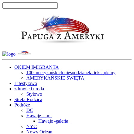
OKIEM IMIGRANTA
100 amerykańskich niespodzianek- tekst płatny
AMERYKAŃSKIE ŚWIĘTA
Lifestylowo
zdrowie i uroda
Stylowo
Strefa Rodzica
Podróże
DC
Hawaje – art.
Hawaje -galeria
NYC
Nowy Orlean