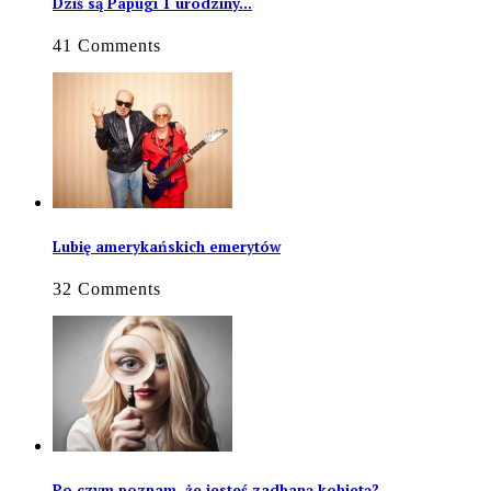
Dziś są Papugi 1 urodziny…
41 Comments
Lubię amerykańskich emerytów
32 Comments
Po czym poznam, że jesteś zadbaną kobietą?