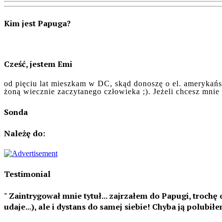
Kim jest Papuga?
Cześć, jestem Emi
od pięciu lat mieszkam w DC, skąd donoszę o el. amerykańsk
żoną wiecznie zaczytanego człowieka ;). Jeżeli chcesz mni
Sonda
Należę do:
Testimonial
Zaintrygował mnie tytuł... zajrzałem do Papugi, trochę o
udaje...), ale i dystans do samej siebie! Chyba ją polubiłe