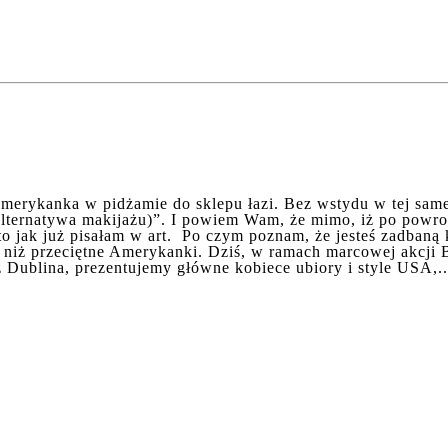
 Amerykanka w pidżamie do sklepu łazi. Bez wstydu w tej sam
(alternatywa makijażu)”. I powiem Wam, że mimo, iż po powr
o jak już pisałam w art. Po czym poznam, że jesteś zadbaną k
kę niż przeciętne Amerykanki. Dziś, w ramach marcowej akcj
z Dublina, prezentujemy główne kobiece ubiory i style USA,...