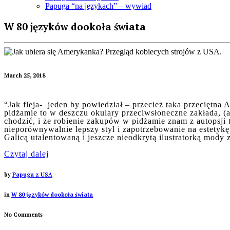
Papuga “na językach” – wywiad
W 80 języków dookoła świata
March 25, 2018
“Jak fleja- jeden by powiedział – przecież taka przeciętna
pidżamie to w deszczu okulary przeciwsłoneczne zakłada, 
chodzić, i że robienie zakupów w pidżamie znam z autopsji t
nieporównywalnie lepszy styl i zapotrzebowanie na estety
Galicą utalentowaną i jeszcze nieodkrytą ilustratorką mody 
Czytaj dalej
by
Papuga z USA
in
W 80 języków dookoła świata
No Comments