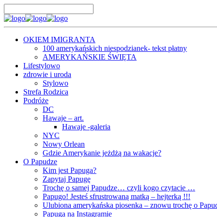
OKIEM IMIGRANTA
100 amerykańskich niespodzianek- tekst płatny
AMERYKAŃSKIE ŚWIĘTA
Lifestylowo
zdrowie i uroda
Stylowo
Strefa Rodzica
Podróże
DC
Hawaje – art.
Hawaje -galeria
NYC
Nowy Orlean
Gdzie Amerykanie jeżdżą na wakacje?
O Papudze
Kim jest Papuga?
Zapytaj Papugę
Trochę o samej Papudze… czyli kogo czytacie …
Papugo! Jesteś sfrustrowaną matką – hejterką !!!
Ulubiona amerykańska piosenka – znowu trochę o Papu
Papuga na Instagramie