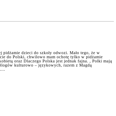
ej pidżamie dzieci do szkoły odwozi. Mało tego, że w
ocie do Polski, chwilowo mam ochotę tylko w pidżamie
obietą oraz Dlaczego Polska jest jednak fajna. , Polki mają
i Blogów kulturowo – językowych, razem z Magdą
...