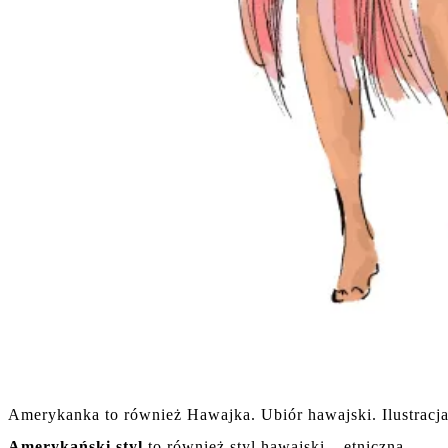
Amerykanka to również Hawajka. Ubiór hawajski. Ilustracj
Amerykański styl
to również styl hawajski – etniczna