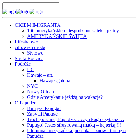
OKIEM IMIGRANTA
100 amerykańskich niespodzianek- tekst płatny
AMERYKAŃSKIE ŚWIĘTA
Lifestylowo
zdrowie i uroda
Stylowo
Strefa Rodzica
Podróże
DC
Hawaje – art.
Hawaje -galeria
NYC
Nowy Orlean
Gdzie Amerykanie jeżdżą na wakacje?
O Papudze
Kim jest Papuga?
Zapytaj Papugę
Trochę o samej Papudze… czyli kogo czytacie …
Papugo! Jesteś sfrustrowaną matką – hejterką !!!
Ulubiona amerykańska piosenka – znowu trochę o
Papudze