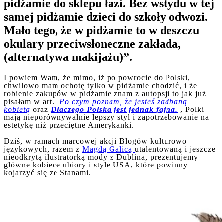
pidżamie do sklepu łazi. Bez wstydu w tej
samej pidżamie dzieci do szkoły odwozi.
Mało tego, że w pidżamie to w deszczu
okulary przeciwsłoneczne zakłada,
(alternatywa makijażu)”.
I powiem Wam, że mimo, iż po powrocie do Polski,
chwilowo mam ochotę tylko w pidżamie chodzić, i że
robienie zakupów w pidżamie znam z autopsji to jak już
pisałam w art.
Po czym poznam, że jesteś zadbaną
kobietą
oraz
Dlaczego Polska jest jednak fajna.
, Polki
mają nieporównywalnie lepszy styl i zapotrzebowanie na
estetykę niż przeciętne Amerykanki.
Dziś, w ramach marcowej akcji Blogów kulturowo –
językowych, razem z
Magdą Galicą
utalentowaną i jeszcze
nieodkrytą ilustratorką mody z Dublina, prezentujemy
główne kobiece ubiory i style USA, które powinny
kojarzyć się ze Stanami.