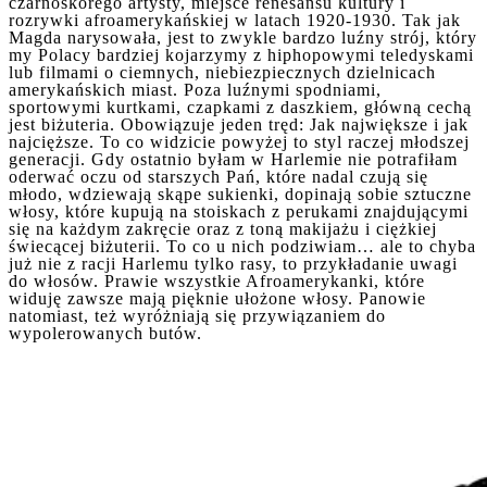
czarnoskórego artysty, miejsce renesansu kultury i
rozrywki afroamerykańskiej w latach 1920-1930. Tak jak
Magda narysowała, jest to zwykle bardzo luźny strój, który
my Polacy bardziej kojarzymy z hiphopowymi teledyskami
lub filmami o ciemnych, niebiezpiecznych dzielnicach
amerykańskich miast. Poza luźnymi spodniami,
sportowymi kurtkami, czapkami z daszkiem, główną cechą
jest biżuteria. Obowiązuje jeden tręd: Jak największe i jak
najcięższe. To co widzicie powyżej to styl raczej młodszej
generacji. Gdy ostatnio byłam w Harlemie nie potrafiłam
oderwać oczu od starszych Pań, które nadal czują się
młodo, wdziewają skąpe sukienki, dopinają sobie sztuczne
włosy, które kupują na stoiskach z perukami znajdującymi
się na każdym zakręcie oraz z toną makijażu i ciężkiej
świecącej biżuterii. To co u nich podziwiam… ale to chyba
już nie z racji Harlemu tylko rasy, to przykładanie uwagi
do włosów. Prawie wszystkie Afroamerykanki, które
widuję zawsze mają pięknie ułożone włosy. Panowie
natomiast, też wyróżniają się przywiązaniem do
wypolerowanych butów.