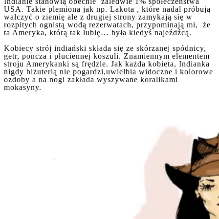
Indianie stanowią obecnie zaledwie 1% społeczeństwa
USA. Takie plemiona jak np. Lakota , które nadal próbują
walczyć o ziemię ale z drugiej strony zamykają się w
rozpitych ognistą wodą rezerwatach, przypominają mi, że
ta Ameryka, którą tak lubię… była kiedyś najeźdźcą.
Kobiecy strój indiański składa się ze skórzanej spódnicy,
getr, poncza i płuciennej koszuli. Znamiennym elementem
stroju Amerykanki są frędzle. Jak każda kobieta, Indianka
nigdy biżuterią nie pogardzi,uwielbia widoczne i kolorowe
ozdoby a na nogi zakłada wyszywane koralikami
mokasyny.