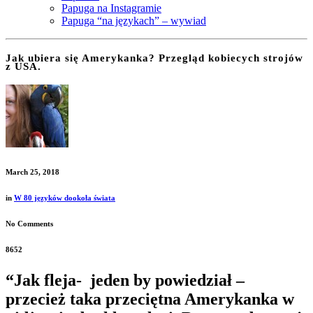
Papuga na Instagramie
Papuga “na językach” – wywiad
Jak ubiera się Amerykanka? Przegląd kobiecych strojów
z USA.
March 25, 2018
in
W 80 języków dookoła świata
No Comments
8652
“Jak fleja- jeden by powiedział –
przecież taka przeciętna
Amerykanka
w