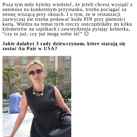
Poza tym miło byłoby wiedzieć, że jeżeli chcesz wysiąść z
autobusu na konkretnym przystanku, trzeba pociągać za
strunę wiszącą przy oknach. I o tym, że w restauracji
zazwyczaj nie trzeba podawać kodu PIN przy płatności
kartą. Wiedza na temat tych rzeczy oszczędziłaby mi kilku
kilometrów na szpilkach i zawstydzenia pytając kelnerka,
“czy to już, czy już mogę sobie iść” 🙂
Jakie dałabyś 3 rady dziewczynom, które starają się
zosta
ć Au Pair w USA?