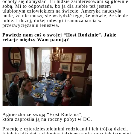
ochoty się domyślać. Tu ludzie zainteresowani są głównie
sobą. Mi to odpowiada, bo ja dla siebie też jestem
ulubionym człowiekiem na świecie. Ameryka nauczyła
mnie, że nie muszę się wstydzić tego, że mówię, że siebie
lubię. I dużej, dużej odwagi i samozaparcia w
przezwyciężaniu lenistwa.
Powiedz nam coś o swojej “Host Rodzinie”. Jakie
relacje między Wam panują?
Agnieszka ze swoją “Host Rodziną”,
która zaprosiła ją na roczny pobyt w DC.
Pracuję z czterdziestoletnimi rodzicami i ich trójką dzieci.
5-telnie bliźnięta: chłopiec i dziewczynka oraz ich trzyletni