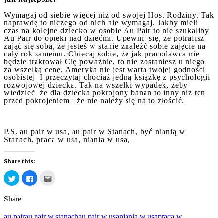
Wymagaj od siebie więcej niż od swojej Host Rodziny. Tak
naprawdę to niczego od nich nie wymagaj. Jakby mieli
czas na kolejne dziecko w osobie Au Pair to nie szukaliby
Au Pair do opieki nad dziećmi. Upewnij się, że potrafisz
zająć się sobą, że jesteś w stanie znaleźć sobie zajęcie na
cały rok samemu. Obiecaj sobie, że jak pracodawca nie
będzie traktował Cię poważnie, to nie zostaniesz u niego
za wszelką cenę. Ameryka nie jest warta twojej godności
osobistej. I przeczytaj chociaż jedną książkę z psychologii
rozwojowej dziecka. Tak na wszelki wypadek, żeby
wiedzieć, że dla dziecka pokrojony banan to inny niż ten
przed pokrojeniem i że nie należy się na to złościć.
P.S. au pair w usa, au pair w Stanach, być nianią w
Stanach, praca w usa, niania w usa,
Share this:
Click
Click
Click
to
to
to
share
share
email
on
on
this
Share
Twitter
Facebook
to
(Opens
(Opens
a
in
in
friend
au pair
au pair w stanach
au pair w usa
niania w usa
praca w
new
new
(Opens