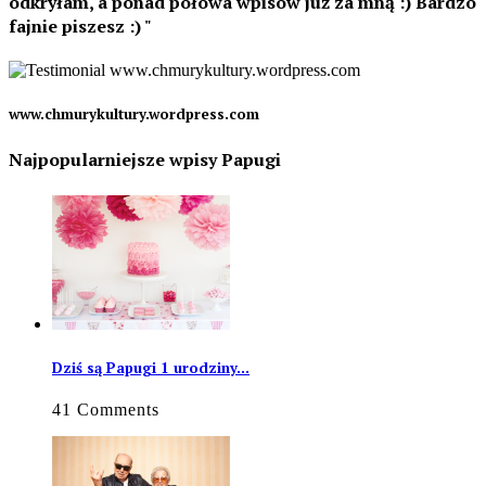
odkryłam, a ponad połowa wpisów już za mną :) Bardzo
fajnie piszesz :)
www.chmurykultury.wordpress.com
Najpopularniejsze wpisy Papugi
Dziś są Papugi 1 urodziny…
41 Comments