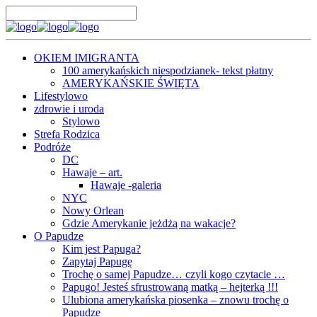
OKIEM IMIGRANTA
100 amerykańskich niespodzianek- tekst płatny
AMERYKAŃSKIE ŚWIĘTA
Lifestylowo
zdrowie i uroda
Stylowo
Strefa Rodzica
Podróże
DC
Hawaje – art.
Hawaje -galeria
NYC
Nowy Orlean
Gdzie Amerykanie jeżdżą na wakacje?
O Papudze
Kim jest Papuga?
Zapytaj Papugę
Trochę o samej Papudze… czyli kogo czytacie …
Papugo! Jesteś sfrustrowaną matką – hejterką !!!
Ulubiona amerykańska piosenka – znowu trochę o
Papudze