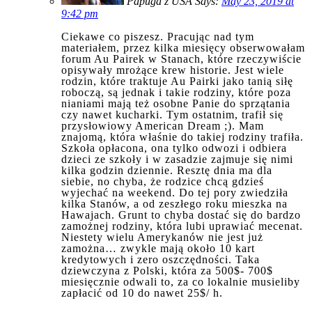
Papuga z USA Says:
May 23, 2019 at
9:42 pm
Ciekawe co piszesz. Pracując nad tym
materiałem, przez kilka miesięcy obserwowałam
forum Au Pairek w Stanach, które rzeczywiście
opisywały mrożące krew historie. Jest wiele
rodzin, które traktuje Au Pairki jako tanią siłę
roboczą, są jednak i takie rodziny, które poza
nianiami mają też osobne Panie do sprzątania
czy nawet kucharki. Tym ostatnim, trafił się
przysłowiowy American Dream ;). Mam
znajomą, która właśnie do takiej rodziny trafiła.
Szkoła opłacona, ona tylko odwozi i odbiera
dzieci ze szkoły i w zasadzie zajmuje się nimi
kilka godzin dziennie. Resztę dnia ma dla
siebie, no chyba, że rodzice chcą gdzieś
wyjechać na weekend. Do tej pory zwiedziła
kilka Stanów, a od zeszłego roku mieszka na
Hawajach. Grunt to chyba dostać się do bardzo
zamożnej rodziny, która lubi uprawiać mecenat.
Niestety wielu Amerykanów nie jest już
zamożna… zwykle mają około 10 kart
kredytowych i zero oszczędności. Taka
dziewczyna z Polski, która za 500$- 700$
miesięcznie odwali to, za co lokalnie musieliby
zapłacić od 10 do nawet 25$/ h.