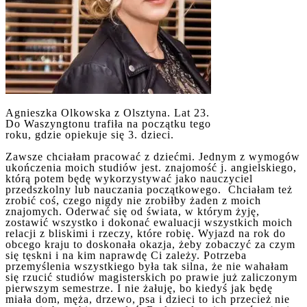
Agnieszka Olkowska z Olsztyna. Lat 23.
Do Waszyngtonu trafiła na początku tego
roku, gdzie opiekuje się 3. dzieci.
Zawsze chciałam pracować z dziećmi. Jednym z wymogów
ukończenia moich studiów jest. znajomość j. angielskiego,
którą potem będę wykorzystywać jako nauczyciel
przedszkolny lub nauczania początkowego. Chciałam też
zrobić coś, czego nigdy nie zrobiłby żaden z moich
znajomych. Oderwać się od świata, w którym żyję,
zostawić wszystko i dokonać ewaluacji wszystkich moich
relacji z bliskimi i rzeczy, które robię. Wyjazd na rok do
obcego kraju to doskonała okazja, żeby zobaczyć za czym
się tęskni i na kim naprawdę Ci zależy. Potrzeba
przemyślenia wszystkiego była tak silna, że nie wahałam
się rzucić studiów magisterskich po prawie już zaliczonym
pierwszym semestrze. I nie żałuję, bo kiedyś jak będę
miała dom, męża, drzewo, psa i dzieci to ich przecież nie