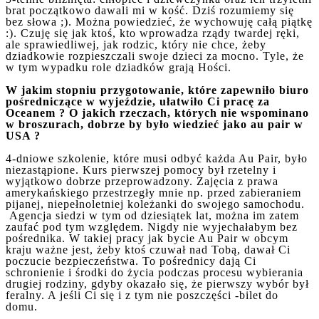
brat początkowo dawali mi w kość. Dziś rozumiemy się
bez słowa ;). Można powiedzieć, że wychowuję całą piątkę
:). Czuję się jak ktoś, kto wprowadza rządy twardej ręki,
ale sprawiedliwej, jak rodzic, który nie chce, żeby
dziadkowie rozpieszczali swoje dzieci za mocno. Tyle, że
w tym wypadku role dziadków grają Hości.
W jakim stopniu przygotowanie, które zapewniło biuro
pośredniczące w wyjeździe, ułatwiło Ci pracę za
Oceanem ? O jakich rzeczach, których nie wspominano
w broszurach, dobrze by było wiedzieć jako au pair w
USA ?
4-dniowe szkolenie, które musi odbyć każda Au Pair, było
niezastąpione. Kurs pierwszej pomocy był rzetelny i
wyjątkowo dobrze przeprowadzony. Zajęcia z prawa
amerykańskiego przestrzegły mnie np. przed zabieraniem
pijanej, niepełnoletniej koleżanki do swojego samochodu.
Agencja siedzi w tym od dziesiątek lat, można im zatem
zaufać pod tym względem. Nigdy nie wyjechałabym bez
pośrednika. W takiej pracy jak bycie Au Pair w obcym
kraju ważne jest, żeby ktoś czuwał nad Tobą, dawał Ci
poczucie bezpieczeństwa. To pośrednicy dają Ci
schronienie i środki do życia podczas procesu wybierania
drugiej rodziny, gdyby okazało się, że pierwszy wybór był
feralny. A jeśli Ci się i z tym nie poszczęści -bilet do
domu.