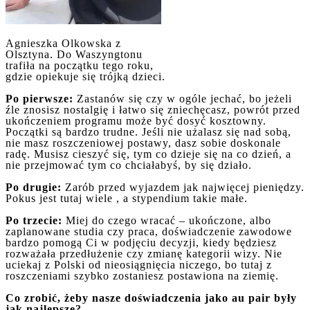
Agnieszka Olkowska z
Olsztyna. Do Waszyngtonu
trafiła na początku tego roku,
gdzie opiekuje się trójką dzieci.
Po pierwsze:
Zastanów się czy w ogóle jechać, bo jeżeli
źle znosisz nostalgię i łatwo się zniechęcasz, powrót przed
ukończeniem programu może być dosyć kosztowny.
Początki są bardzo trudne. Jeśli nie użalasz się nad sobą,
nie masz roszczeniowej postawy, dasz sobie doskonale
radę. Musisz cieszyć się, tym co dzieje się na co dzień, a
nie przejmować tym co chciałabyś, by się działo.
Po drugie:
Zarób przed wyjazdem jak najwięcej pieniędzy.
Pokus jest tutaj wiele , a stypendium takie małe.
Po trzecie:
Miej do czego wracać – ukończone, albo
zaplanowane studia czy praca, doświadczenie zawodowe
bardzo pomogą Ci w podjęciu decyzji, kiedy będziesz
rozważała przedłużenie czy zmianę kategorii wizy. Nie
uciekaj z Polski od nieosiągnięcia niczego, bo tutaj z
roszczeniami szybko zostaniesz postawiona na ziemię.
Co zrobić, żeby nasze doświadczenia jako au pair były
jak najlepsze?