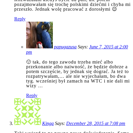
pozajmowałam się trochę polskimi dziećmi i chyba mi
przeszło. Jednak wolę pracować z dorosłymi 😉
Reply
papugazusa
Says:
June 7, 2015 at 2:00
pm
🙂 tak, do tego zawodu trzeba mieć albo
przekonanie albo naiwność, że będzie dobrze a
potem szczęście, by jednak się dograć. Ja też to
rozpatrywałam,… ale nie wyjechałam, bo dwa
tyg. wcześniej był zamach na WTC i nie dali mi
wizy …
Reply
Kinga
Says:
December 28, 2015 at 7:08 pm