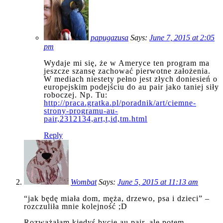
papugazusa
Says:
June 7, 2015 at 2:05
pm
Wydaje mi się, że w Ameryce ten program ma
jeszcze szansę zachować pierwotne założenia.
W mediach niestety pełno jest złych doniesień o
europejskim podejściu do au pair jako taniej siły
roboczej. Np. Tu:
http://praca.gratka.pl/poradnik/art/ciemne-
strony-programu-au-
pair,2312134,art,t,id,tm.html
Reply
Wombat
Says:
June 5, 2015 at 11:13 am
“jak będę miała dom, męża, drzewo, psa i dzieci” –
rozczuliła mnie kolejność ;D
Rozważałam kiedyś bycie au pair, ale potem