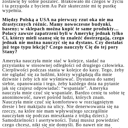
zostawię by sobie poszaleć. Brakowało mi czegoś w życiu
i ta przygoda z byciem Au Pair skutecznie mi tę pustkę
wypełnia.
Między Polską a USA na pierwszy rzut oka nie ma
drastycznych różnic. Mamy nowoczesne budynki,
baseny; w sklepach można kupić te same produkty…
Polacy zawsze zapatrzeni byli w Amerykę jednak tylko
Ci, którzy mieli szansę się tu znaleźć dostrzegają, czego
jednak nie można nauczyć się na dystans. Czy dostałaś
już tego typu lekcję? Czego nauczyły Cię do tej pory
Stany?
Ameryka nauczyła mnie stać w kolejce, siadać na
przystanku w stosownej odległości od drugiego człowieka.
Cierpliwości podczas stania w kolejce do kasy. Tego, żeby
nie oglądać się za ludźmi, którzy wyglądają dla mnie
dziwnie i żeby ich nie wyśmiewać. Dystansu do samej
siebie, opanowania i tego, żeby każdego dnia na pytanie
jak się czujesz odpowiadać: “wspaniale”. Ameryka
nauczyła mnie czuć się wspaniale. Bardzo cenię tu sobie tę
anonimowość, nawet pośród ludzi, których znam.
Nauczyła mnie czuć się komfortowo w rozciągniętym
dresie i bez makijażu na ulicy. Nie denerwowania się na
rzeczy, na które nie mam wpływu(tego szczególnie
nauczyłam się podczas mieszkania z trójką dzieci.)
Samodzielności i asertywności. Tutaj musisz powiedzieć
czego chcesz, nikt się nie domyśli. Bo nawet nie ma