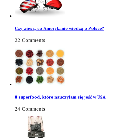
Czy wiesz, co Amerykanie wiedzą o Polsce?
22 Comments
8 superfood, które nauczyłam się jeść w USA
24 Comments