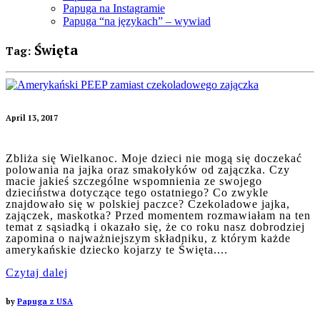
Papuga na Instagramie
Papuga “na językach” – wywiad
Święta
Tag:
April 13, 2017
Zbliża się Wielkanoc. Moje dzieci nie mogą się doczekać
polowania na jajka oraz smakołyków od zajączka. Czy
macie jakieś szczególne wspomnienia ze swojego
dzieciństwa dotyczące tego ostatniego? Co zwykle
znajdowało się w polskiej paczce? Czekoladowe jajka,
zajączek, maskotka? Przed momentem rozmawiałam na ten
temat z sąsiadką i okazało się, że co roku nasz dobrodziej
zapomina o najważniejszym składniku, z którym każde
amerykańskie dziecko kojarzy te Święta....
Czytaj dalej
by
Papuga z USA