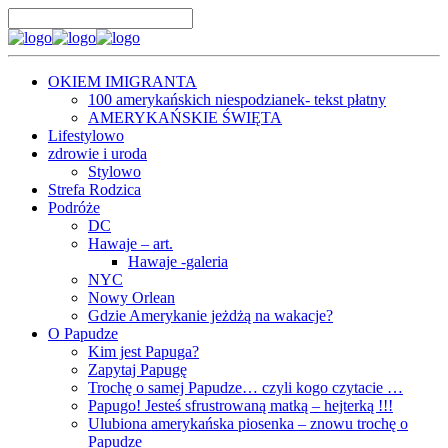
OKIEM IMIGRANTA
100 amerykańskich niespodzianek- tekst płatny
AMERYKAŃSKIE ŚWIĘTA
Lifestylowo
zdrowie i uroda
Stylowo
Strefa Rodzica
Podróże
DC
Hawaje – art.
Hawaje -galeria
NYC
Nowy Orlean
Gdzie Amerykanie jeżdżą na wakacje?
O Papudze
Kim jest Papuga?
Zapytaj Papugę
Trochę o samej Papudze… czyli kogo czytacie …
Papugo! Jesteś sfrustrowaną matką – hejterką !!!
Ulubiona amerykańska piosenka – znowu trochę o
Papudze